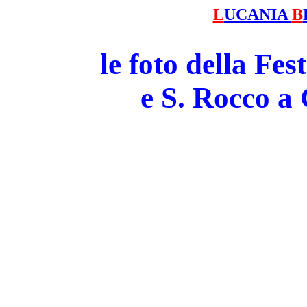
L
UCANIA
B
le foto della Fe
e S. Rocco 