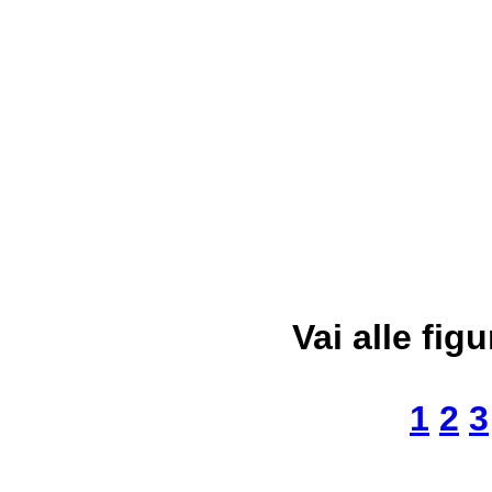
Vai alle figu
1
2
3