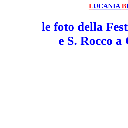
L
UCANIA
B
le foto della Fe
e S. Rocco 