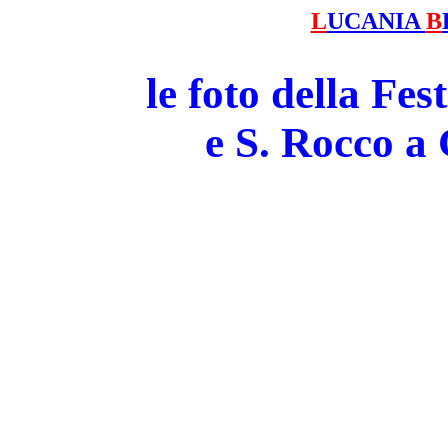
L
UCANIA
B
le foto della Fe
e S. Rocco 