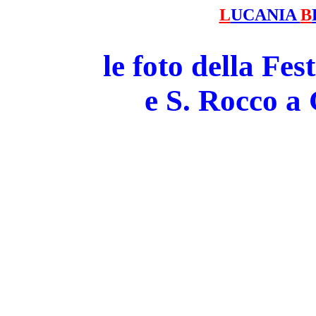
L
UCANIA
B
le foto della Fe
e S. Rocco 