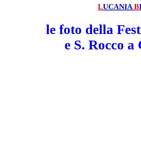
L
UCANIA
B
le foto della Fe
e S. Rocco 