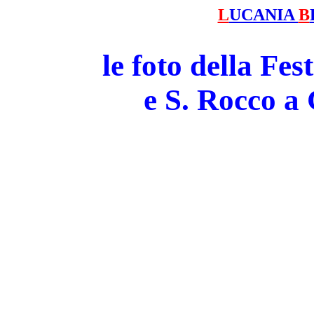
L
UCANIA
B
le foto della Fe
e S. Rocco 