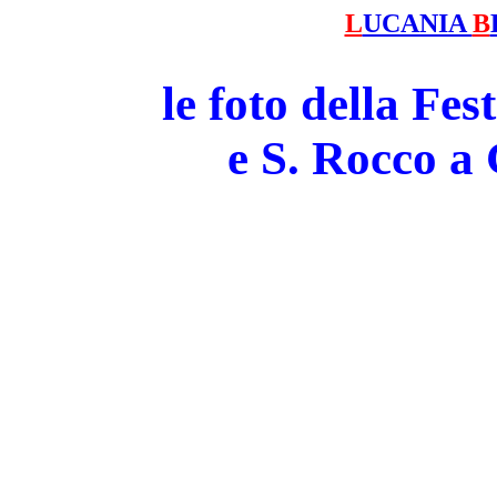
L
UCANIA
B
le foto della Fe
e S. Rocco 