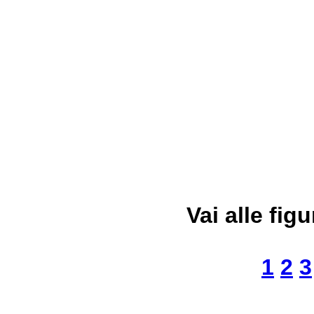
Vai alle figu
1
2
3