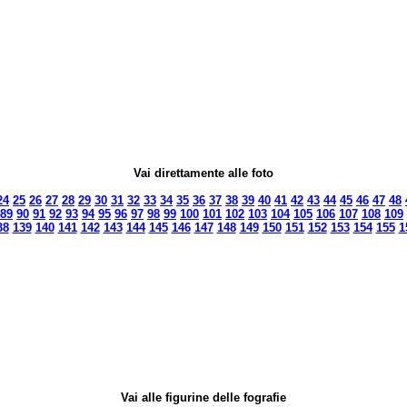
Vai direttamente alle foto
24
25
26
27
28
29
30
31
32
33
34
35
36
37
38
39
40
41
42
43
44
45
46
47
48
89
90
91
92
93
94
95
96
97
98
99
100
101
102
103
104
105
106
107
108
109
38
139
140
141
142
143
144
145
146
147
148
149
150
151
152
153
154
155
1
Vai alle figurine delle fografie