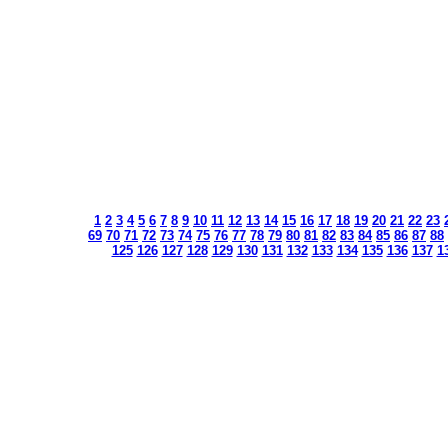
1
2
3
4
5
6
7
8
9
10
11
12
13
14
15
16
17
18
19
20
21
22
23
69
70
71
72
73
74
75
76
77
78
79
80
81
82
83
84
85
86
87
88
125
126
127
128
129
130
131
132
133
134
135
136
137
1