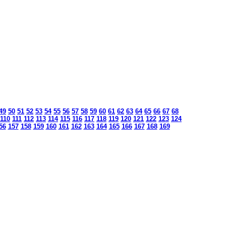
49
50
51
52
53
54
55
56
57
58
59
60
61
62
63
64
65
66
67
68
110
111
112
113
114
115
116
117
118
119
120
121
122
123
124
56
157
158
159
160
161
162
163
164
165
166
167
168
169