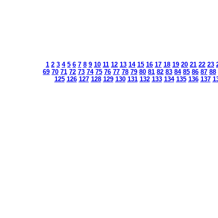
1
2
3
4
5
6
7
8
9
10
11
12
13
14
15
16
17
18
19
20
21
22
23
69
70
71
72
73
74
75
76
77
78
79
80
81
82
83
84
85
86
87
88
125
126
127
128
129
130
131
132
133
134
135
136
137
1