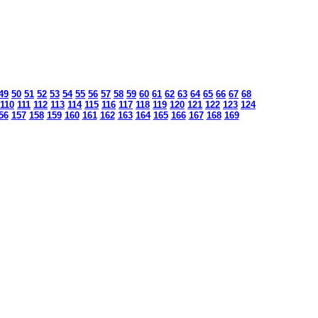
49
50
51
52
53
54
55
56
57
58
59
60
61
62
63
64
65
66
67
68
110
111
112
113
114
115
116
117
118
119
120
121
122
123
124
56
157
158
159
160
161
162
163
164
165
166
167
168
169