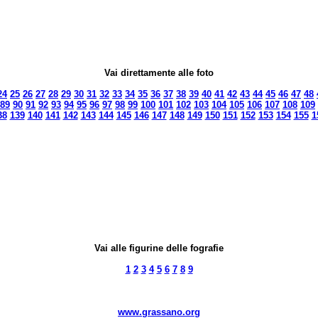
Vai direttamente alle foto
24
25
26
27
28
29
30
31
32
33
34
35
36
37
38
39
40
41
42
43
44
45
46
47
48
89
90
91
92
93
94
95
96
97
98
99
100
101
102
103
104
105
106
107
108
109
38
139
140
141
142
143
144
145
146
147
148
149
150
151
152
153
154
155
1
Vai alle figurine delle fografie
1
2
3
4
5
6
7
8
9
www.grassano.org