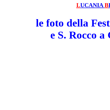
L
UCANIA
B
le foto della Fe
e S. Rocco 