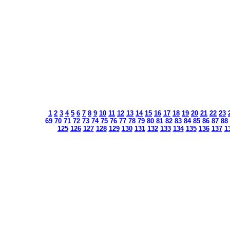
1
2
3
4
5
6
7
8
9
10
11
12
13
14
15
16
17
18
19
20
21
22
23
69
70
71
72
73
74
75
76
77
78
79
80
81
82
83
84
85
86
87
88
125
126
127
128
129
130
131
132
133
134
135
136
137
1