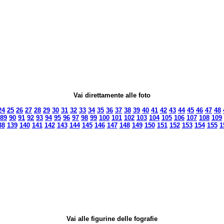
Vai direttamente alle foto
24
25
26
27
28
29
30
31
32
33
34
35
36
37
38
39
40
41
42
43
44
45
46
47
48
89
90
91
92
93
94
95
96
97
98
99
100
101
102
103
104
105
106
107
108
109
38
139
140
141
142
143
144
145
146
147
148
149
150
151
152
153
154
155
1
Vai alle figurine delle fografie