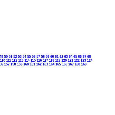
49
50
51
52
53
54
55
56
57
58
59
60
61
62
63
64
65
66
67
68
110
111
112
113
114
115
116
117
118
119
120
121
122
123
124
56
157
158
159
160
161
162
163
164
165
166
167
168
169