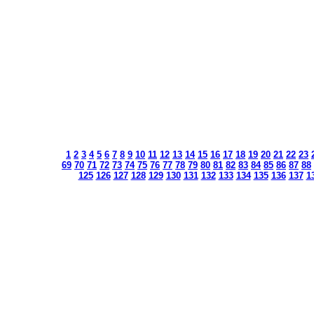
1
2
3
4
5
6
7
8
9
10
11
12
13
14
15
16
17
18
19
20
21
22
23
69
70
71
72
73
74
75
76
77
78
79
80
81
82
83
84
85
86
87
88
125
126
127
128
129
130
131
132
133
134
135
136
137
1