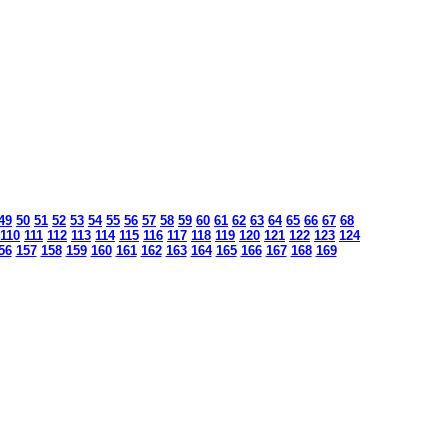
49
50
51
52
53
54
55
56
57
58
59
60
61
62
63
64
65
66
67
68
110
111
112
113
114
115
116
117
118
119
120
121
122
123
124
56
157
158
159
160
161
162
163
164
165
166
167
168
169