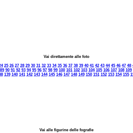
Vai direttamente alle foto
24
25
26
27
28
29
30
31
32
33
34
35
36
37
38
39
40
41
42
43
44
45
46
47
48
89
90
91
92
93
94
95
96
97
98
99
100
101
102
103
104
105
106
107
108
109
38
139
140
141
142
143
144
145
146
147
148
149
150
151
152
153
154
155
1
Vai alle figurine delle fografie