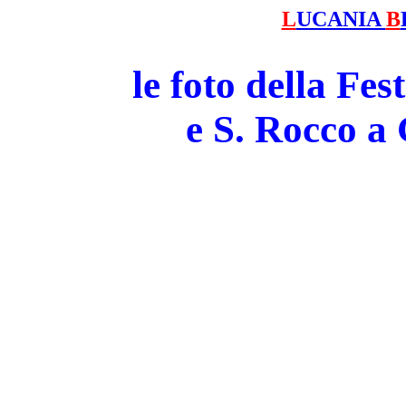
L
UCANIA
B
le foto della Fe
e S. Rocco 