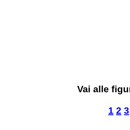
Vai alle figu
1
2
3