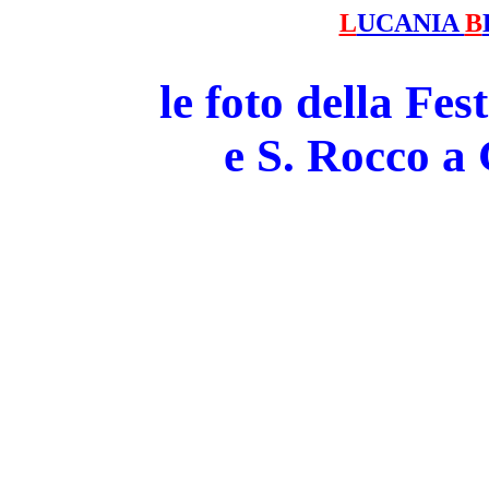
L
UCANIA
B
le foto della Fe
e S. Rocco 