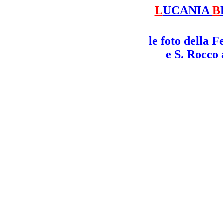
L
UCANIA
B
le foto della 
e S. Rocc