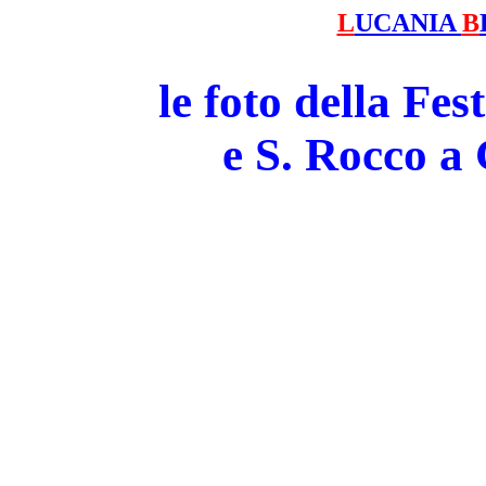
L
UCANIA
B
le foto della Fe
e S. Rocco 