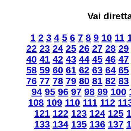
Vai dirett
1
2
3
4
5
6
7
8
9
10
11
22
23
24
25
26
27
28
29
40
41
42
43
44
45
46
47
58
59
60
61
62
63
64
65
76
77
78
79
80
81
82
83
94
95
96
97
98
99
100
108
109
110
111
112
11
121
122
123
124
125
133
134
135
136
137