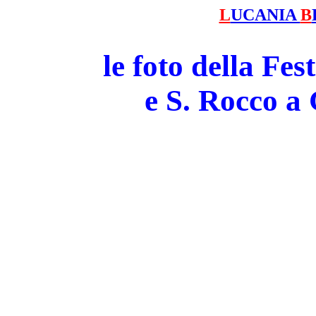
L
UCANIA
B
le foto della Fe
e S. Rocco 