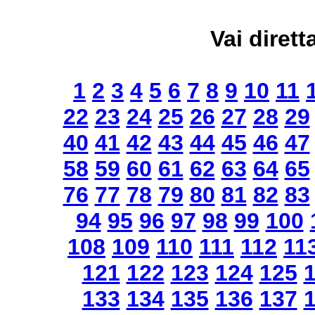
Vai dirett
1
2
3
4
5
6
7
8
9
10
11
22
23
24
25
26
27
28
29
40
41
42
43
44
45
46
47
58
59
60
61
62
63
64
65
76
77
78
79
80
81
82
83
94
95
96
97
98
99
100
108
109
110
111
112
11
121
122
123
124
125
133
134
135
136
137