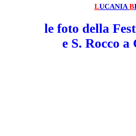
L
UCANIA
B
le foto della Fe
e S. Rocco 