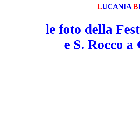
L
UCANIA
B
le foto della Fe
e S. Rocco 