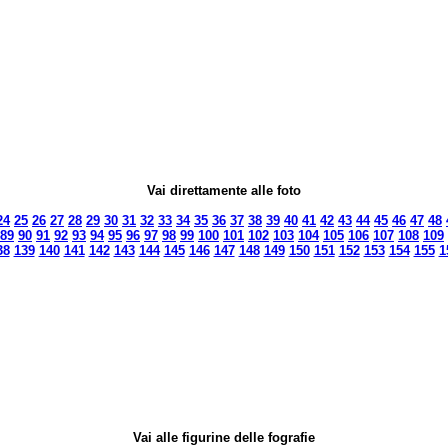
Vai direttamente alle foto
24
25
26
27
28
29
30
31
32
33
34
35
36
37
38
39
40
41
42
43
44
45
46
47
48
89
90
91
92
93
94
95
96
97
98
99
100
101
102
103
104
105
106
107
108
109
38
139
140
141
142
143
144
145
146
147
148
149
150
151
152
153
154
155
1
Vai alle figurine delle fografie