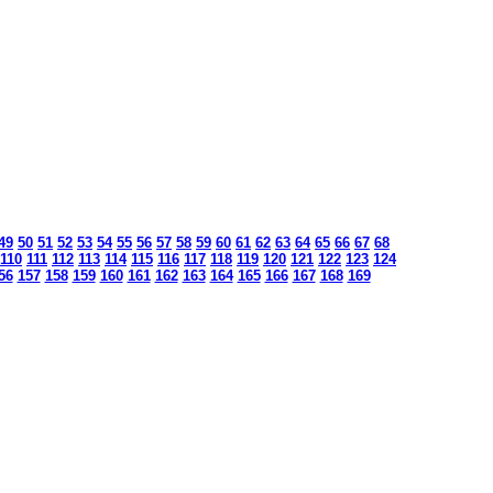
49
50
51
52
53
54
55
56
57
58
59
60
61
62
63
64
65
66
67
68
110
111
112
113
114
115
116
117
118
119
120
121
122
123
124
56
157
158
159
160
161
162
163
164
165
166
167
168
169