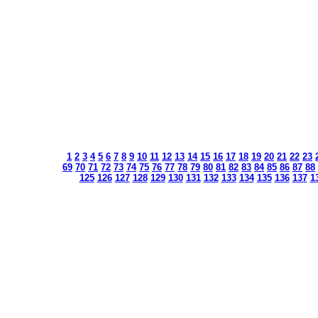
1
2
3
4
5
6
7
8
9
10
11
12
13
14
15
16
17
18
19
20
21
22
23
69
70
71
72
73
74
75
76
77
78
79
80
81
82
83
84
85
86
87
88
125
126
127
128
129
130
131
132
133
134
135
136
137
1