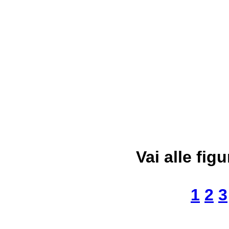
Vai alle figu
1
2
3