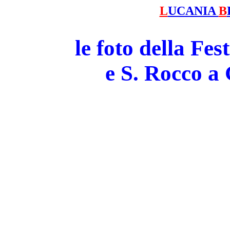
L
UCANIA
B
le foto della Fe
e S. Rocco 