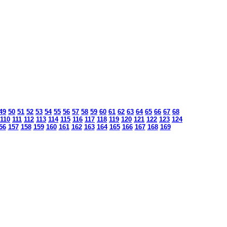
49
50
51
52
53
54
55
56
57
58
59
60
61
62
63
64
65
66
67
68
110
111
112
113
114
115
116
117
118
119
120
121
122
123
124
56
157
158
159
160
161
162
163
164
165
166
167
168
169