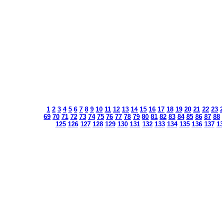
1
2
3
4
5
6
7
8
9
10
11
12
13
14
15
16
17
18
19
20
21
22
23
69
70
71
72
73
74
75
76
77
78
79
80
81
82
83
84
85
86
87
88
125
126
127
128
129
130
131
132
133
134
135
136
137
1