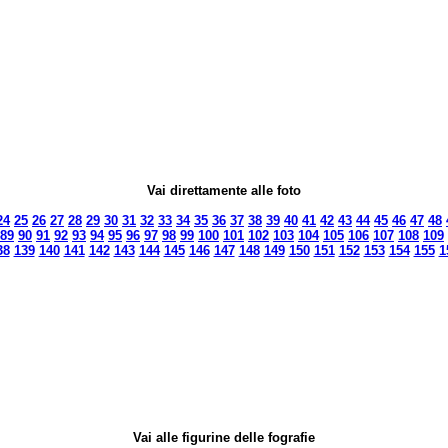
Vai direttamente alle foto
24
25
26
27
28
29
30
31
32
33
34
35
36
37
38
39
40
41
42
43
44
45
46
47
48
89
90
91
92
93
94
95
96
97
98
99
100
101
102
103
104
105
106
107
108
109
38
139
140
141
142
143
144
145
146
147
148
149
150
151
152
153
154
155
1
Vai alle figurine delle fografie