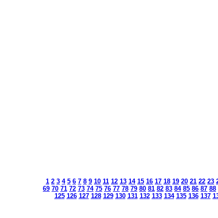
1
2
3
4
5
6
7
8
9
10
11
12
13
14
15
16
17
18
19
20
21
22
23
69
70
71
72
73
74
75
76
77
78
79
80
81
82
83
84
85
86
87
88
125
126
127
128
129
130
131
132
133
134
135
136
137
1