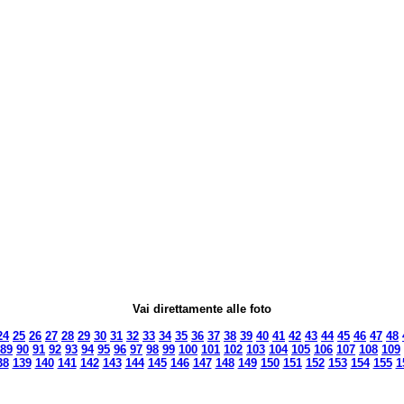
Vai direttamente alle foto
24
25
26
27
28
29
30
31
32
33
34
35
36
37
38
39
40
41
42
43
44
45
46
47
48
89
90
91
92
93
94
95
96
97
98
99
100
101
102
103
104
105
106
107
108
109
38
139
140
141
142
143
144
145
146
147
148
149
150
151
152
153
154
155
1