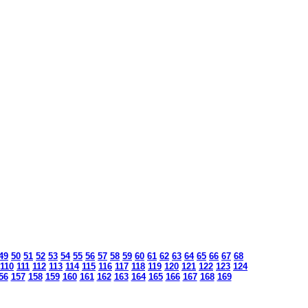
49
50
51
52
53
54
55
56
57
58
59
60
61
62
63
64
65
66
67
68
110
111
112
113
114
115
116
117
118
119
120
121
122
123
124
56
157
158
159
160
161
162
163
164
165
166
167
168
169