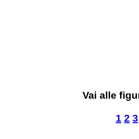
Vai alle figu
1
2
3