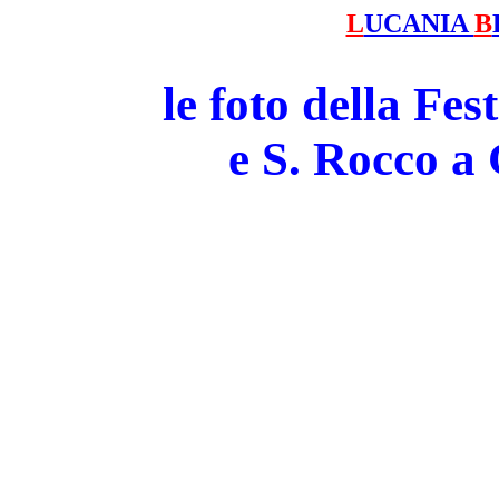
L
UCANIA
B
le foto della Fe
e S. Rocco 