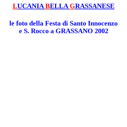
L
UCANIA
B
ELLA
G
RASSANESE
le foto della Festa di Santo Innocenzo
e S. Rocco a GRASSANO 2002