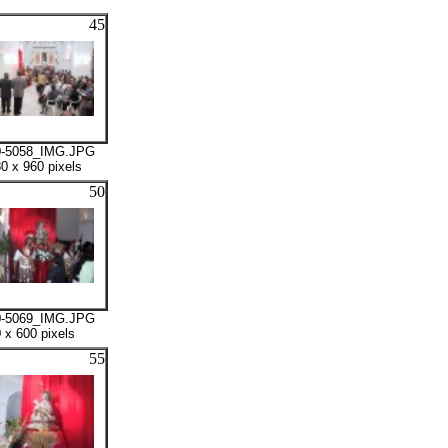
45
0-5058_IMG.JPG
0 x 960 pixels
50
0-5069_IMG.JPG
 x 600 pixels
55