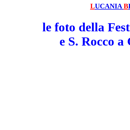
L
UCANIA
B
le foto della Fe
e S. Rocco 