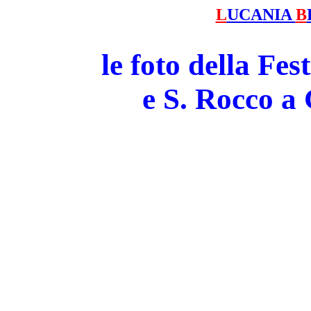
L
UCANIA
B
le foto della Fe
e S. Rocco 