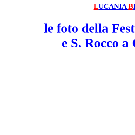
L
UCANIA
B
le foto della Fe
e S. Rocco 