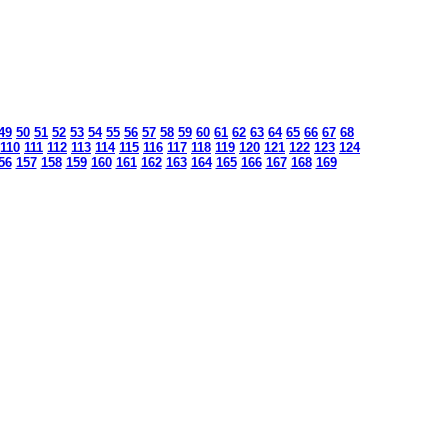
49
50
51
52
53
54
55
56
57
58
59
60
61
62
63
64
65
66
67
68
110
111
112
113
114
115
116
117
118
119
120
121
122
123
124
56
157
158
159
160
161
162
163
164
165
166
167
168
169