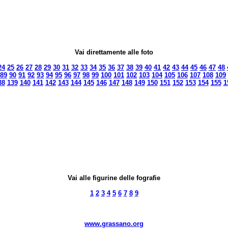
Vai direttamente alle foto
24
25
26
27
28
29
30
31
32
33
34
35
36
37
38
39
40
41
42
43
44
45
46
47
48
89
90
91
92
93
94
95
96
97
98
99
100
101
102
103
104
105
106
107
108
109
38
139
140
141
142
143
144
145
146
147
148
149
150
151
152
153
154
155
1
Vai alle figurine delle fografie
1
2
3
4
5
6
7
8
9
www.grassano.org