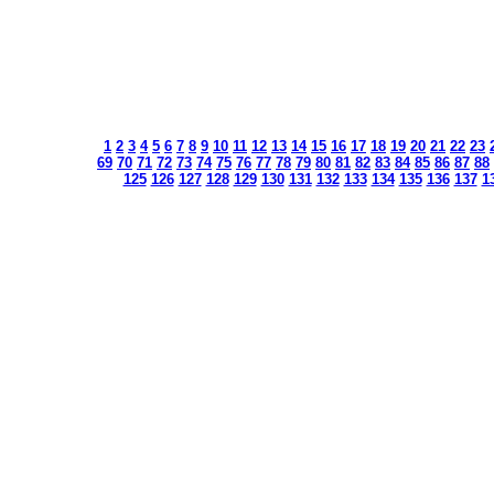
1
2
3
4
5
6
7
8
9
10
11
12
13
14
15
16
17
18
19
20
21
22
23
69
70
71
72
73
74
75
76
77
78
79
80
81
82
83
84
85
86
87
88
125
126
127
128
129
130
131
132
133
134
135
136
137
1