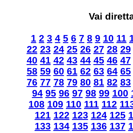
Vai dirett
1
2
3
4
5
6
7
8
9
10
11
22
23
24
25
26
27
28
29
40
41
42
43
44
45
46
47
58
59
60
61
62
63
64
65
76
77
78
79
80
81
82
83
94
95
96
97
98
99
100
108
109
110
111
112
11
121
122
123
124
125
133
134
135
136
137