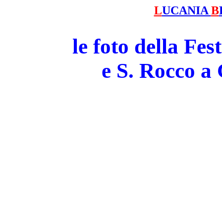
L
UCANIA
B
le foto della Fe
e S. Rocco 