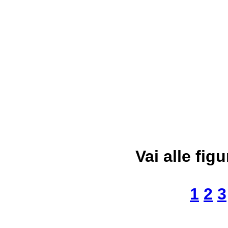
Vai alle figu
1
2
3