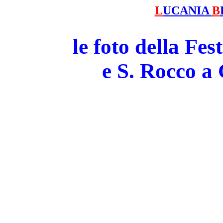
L
UCANIA
B
le foto della Fe
e S. Rocco 