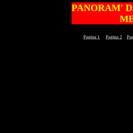
PANORAM' DA
ME
Pagina 1
Pagina 2
Pag