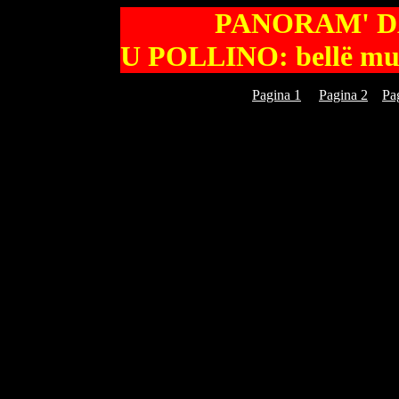
PANORAM' DA
U POLLINO: bellë mund
Pagina 1
Pagina 2
Pa