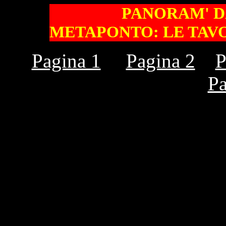
PANORAM' DA
METAPONTO: LE TAVO
Pagina 1
Pagina 2
P
Pa