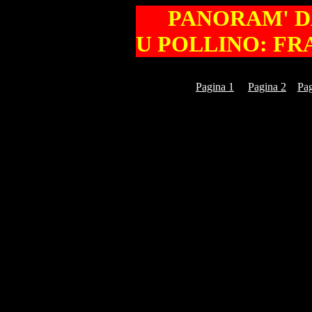
PANORAM' DA
U POLLINO: FR
Pagina 1
Pagina 2
Pag