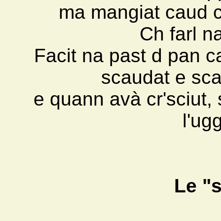
ma mangiat caud ca
Ch farl na
Facit na past d pan ca
scaudat e scaz
e quann avà cr'sciut, 
l'ugg
Le "