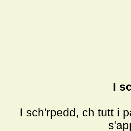
I s
I sch'rpedd, ch tutt i 
s'ap