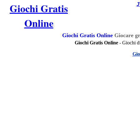
Giochi Gratis
Online
Giochi Gratis Online
Giocare gr
Giochi Gratis Online
- Giochi d
Gio