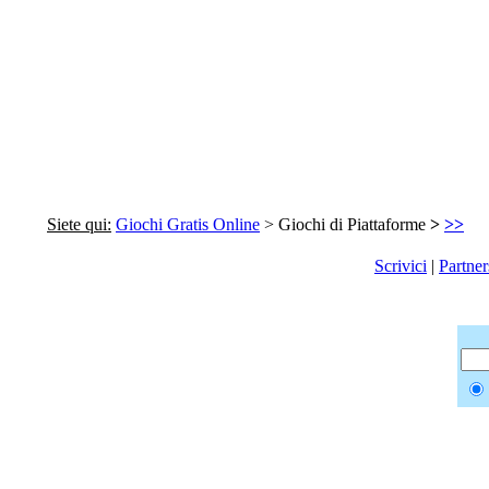
Siete qui:
Giochi Gratis Online
> Giochi di Piattaforme
>
>>
Scrivici
|
Partner