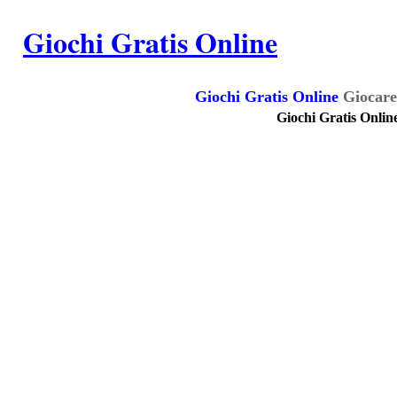
Giochi Gratis Online
Giochi Gratis Online
Giocare
Giochi Gratis Onlin