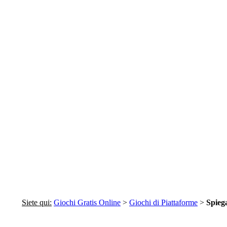
Siete qui:
Giochi Gratis Online
>
Giochi di Piattaforme
>
Spieg