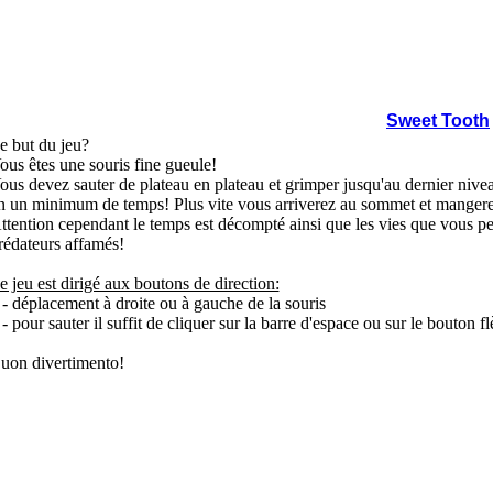
Sweet Tooth
e but du jeu?
ous êtes une souris fine gueule!
ous devez sauter de plateau en plateau et grimper jusqu'au dernier nivea
n un minimum de temps! Plus vite vous arriverez au sommet et manger
ttention cependant le temps est décompté ainsi que les vies que vous p
rédateurs affamés!
e jeu est dirigé aux boutons de direction:
 - déplacement à droite ou à gauche de la souris
 - pour sauter il suffit de cliquer sur la barre d'espace ou sur le bouton f
uon divertimento!