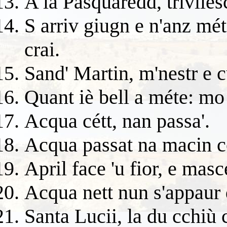
A la Pasquaredd, triviles
S arriv giugn e n'anz méte
crai.
Sand' Martin, m'nestr e c
Quant iè bell a méte: mo
Acqua cétt, nan passa'.
Acqua passat na macin c
April face 'u fior, e masc
Acqua nett nun s'appaur 
Santa Lucii, la du cchiù c