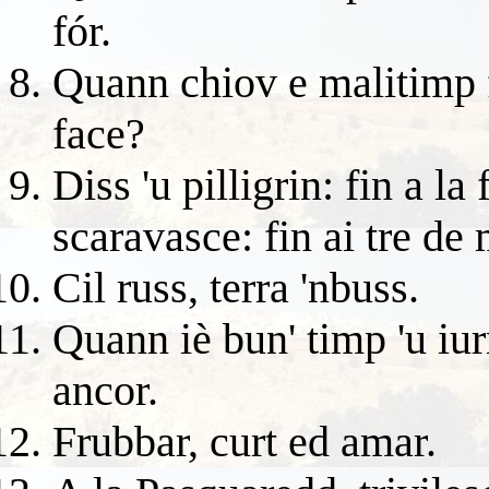
fór.
Quann chiov e malitimp fa
face?
Diss 'u pilligrin: fin a la
scaravasce: fin ai tre de
Cil russ, terra 'nbuss.
Quann iè bun' timp 'u iurn
ancor.
Frubbar, curt ed amar.