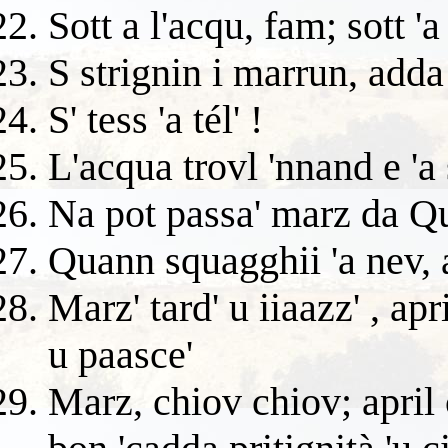
Sott a l'acqu, fam; sott 'a
S strignin i marrun, adda
S' tess 'a tél' !
L'acqua trovl 'nnand e 'a 
Na pot passa' marz da 
Quann squagghii 'a nev, a
Marz' tard' u iiaazz' , apr
u paasce'
Marz, chiov chiov; april 