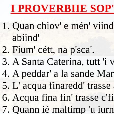
I PROVERBIIE SOP'
Quan chiov' e mén' viind', 
abiind'
Fium' cétt, na p'sca'.
A Santa Caterina, tutt 'i 
A peddar' a la sande Marti
L' acqua finaredd' trasse a
Acqua fina fin' trasse c'fi
Quann iè maltimp 'u iurn 