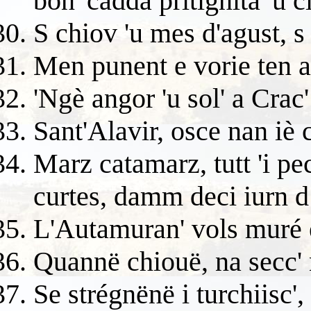
bon 'cadda pritignità 'u c
S chiov 'u mes d'agust, s
Men punent e vorie ten 
'Ngè angor 'u sol' a Crac'
Sant'Alavir, osce nan iè 
Marz catamarz, tutt 'i pec
curtes, damm deci iurn d
L'Autamuran' vols muré e
Quannë chiouë, na secc' n
Se strégnënë i turchiisc',