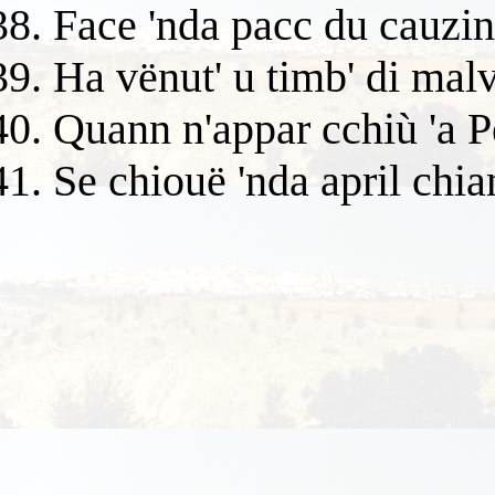
Face 'nda pacc du cauzin
Ha vënut' u timb' di malv
Quann n'appar cchiù 'a Pë
Se chiouë 'nda april chian