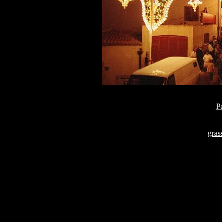
P
gra