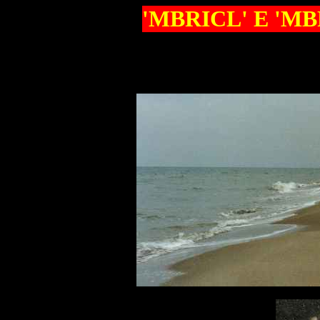
'MBRICL' E 'M