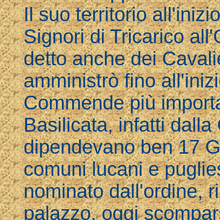
Il suo territorio all'ini
Signori di Tricarico al
detto anche dei Cavalie
amministrò fino all'iniz
Commende più important
Basilicata, infatti da
dipendevano ben 17 Gran
comuni lucani e puglie
nominato dall'ordine, 
palazzo, oggi scompars