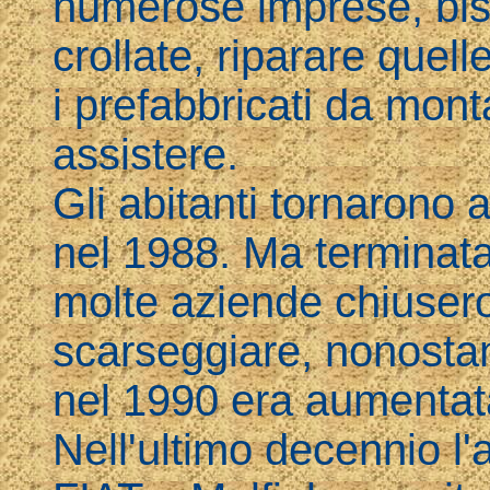
numerose imprese, biso
crollate, riparare quel
i prefabbricati da monta
assistere.
Gli abitanti tornarono 
nel 1988. Ma terminata 
molte aziende chiusero 
scarseggiare, nonosta
nel 1990 era aumentata
Nell'ultimo decennio l'