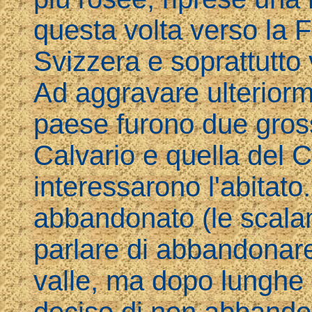
questa volta verso la Fr
Svizzera e soprattutto
Ad aggravare ulteriorm
paese furono due gross
Calvario e quella del C
interessarono l'abitato.
abbandonato (le scalan
parlare di abbandonare 
valle, ma dopo lunghe 
decise di non abbandona