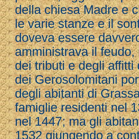
della chiesa Madre e ch
le varie stanze e il so
doveva essere davvero
amministrava il feudo,
dei tributi e degli affit
dei Gerosolomitani por
degli abitanti di Gras
famiglie residenti nel 
nel 1447; ma gli abita
1532 giungendo a conta