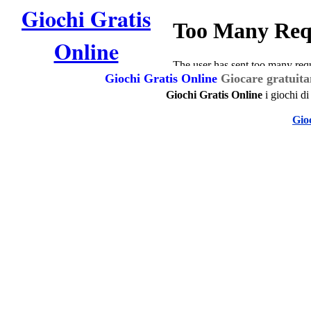
Giochi Gratis
Online
Giochi Gratis Online
Giocare gratuita
Giochi Gratis Online
i giochi di
Gioc