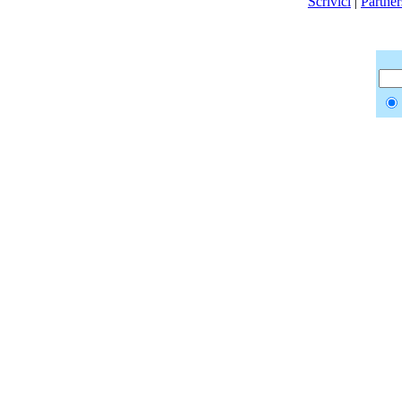
Scrivici
|
Partner