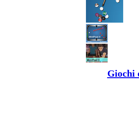
Giochi 