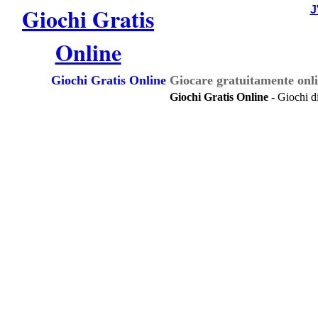
Giochi Gratis
Online
Giochi Gratis Online
Giocare gratuitamente onl
Giochi Gratis Online
- Giochi d