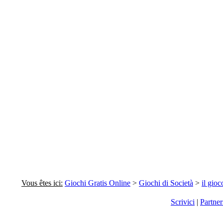
Vous êtes ici:
Giochi Gratis Online
>
Giochi di Società
>
il gio
Scrivici
|
Partner