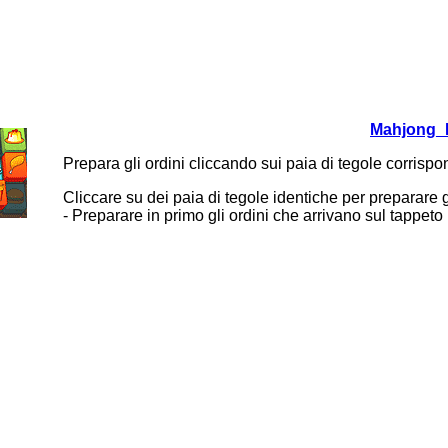
Mahjong_
Prepara gli ordini cliccando sui paia di tegole corrispo
Cliccare su dei paia di tegole identiche per preparare gl
- Preparare in primo gli ordini che arrivano sul tappeto 