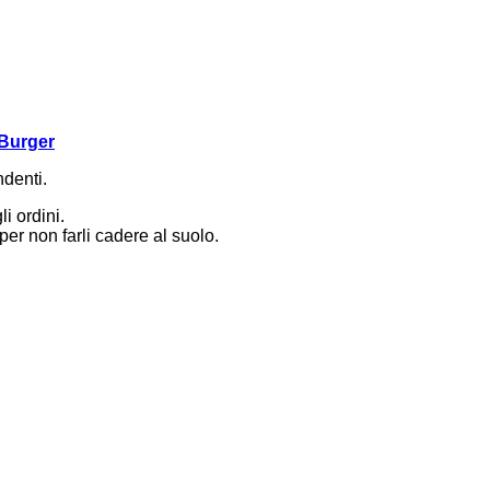
Burger
ndenti.
i ordini.
per non farli cadere al suolo.