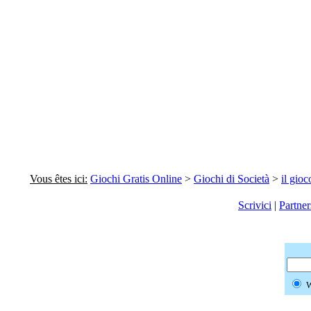
Vous êtes ici:
Giochi Gratis Online
>
Giochi di Società
>
il gio
Scrivici
|
Partner