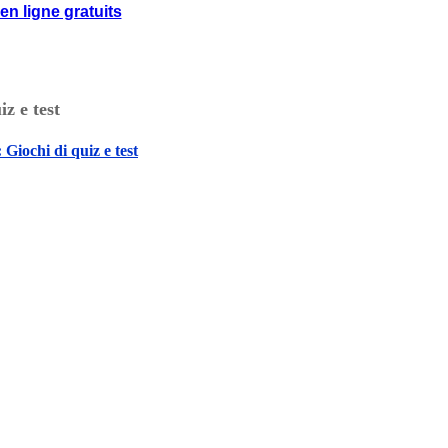
z e test
: Giochi di quiz e test