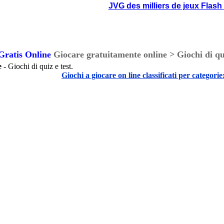
Gratis Online
Giocare gratuitamente online > Giochi di qui
e
- Giochi di quiz e test.
Giochi a giocare on line classificati per categorie