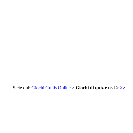
Siete qui:
Giochi Gratis Online
>
Giochi di quiz e test >
>>