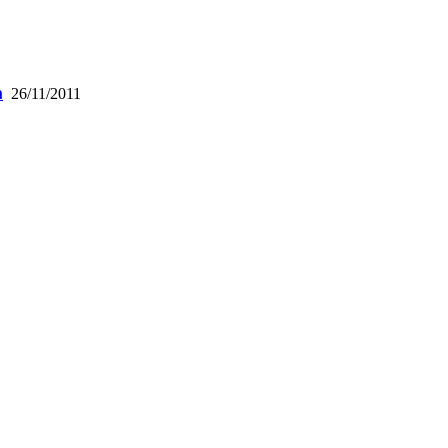
n
26/11/2011