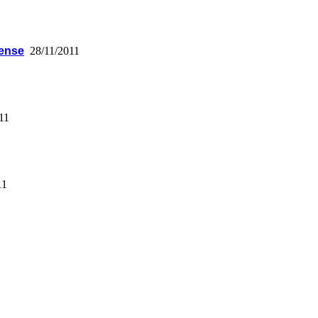
fense
28/11/2011
11
11