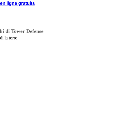
hi di Tower Defense
i la torre